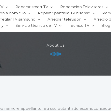
TV
Reparar smart TV
Reparacion Televisores
ón a domicilio
Reparar pantalla TV hisense
Repa
rreglar TV samsung
Arreglar televisión
Arreglo d
ny
Servicio técnico de TV
Técnico TV
Blog
About Us
abeo nemore appellantur eu usu putant adolescens consequu