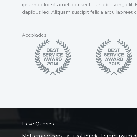
ipsum dolor sit amet, consectetur adipiscing elit. E
dapibus leo. Aliquam suscipit felis a arcu laor
Accolades
Have Queries
Mel tempor consulatu voluptaria. Lorem ipsum dolo