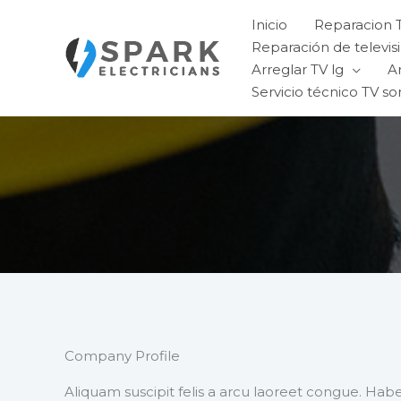
Ir
Inicio
Reparacion 
al
Reparación de televisi
contenido
Arreglar TV lg
A
Servicio técnico TV so
Company Profile
Aliquam suscipit felis a arcu laoreet congue. H