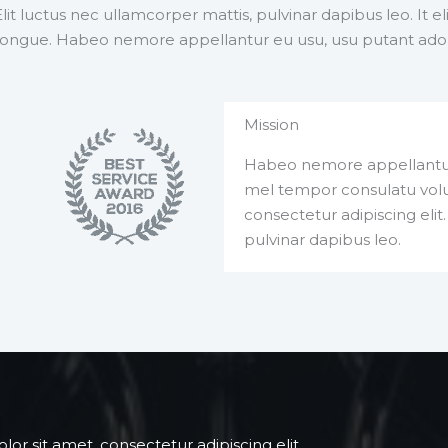
lit luctus nec ullamcorper mattis, pulvinar dapibus leo. It el
eet congue. Habeo nemore appellantur eu usu, usu putant ad
Mission
Habeo nemore appellantur
mel tempor consulatu volu
consectetur adipiscing elit.
pulvinar dapibus leo.
r sit amet, consectetur adipiscing elit.