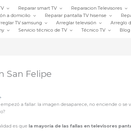
TV
Reparar smart TV
Reparacion Televisores
ón a domicilio
Reparar pantalla TV hisense
Repa
rreglar TV samsung
Arreglar televisión
Arreglo d
ny
Servicio técnico de TV
Técnico TV
Blog
n San Felipe
 empezó a fallar: la imagen desaparece, no enciende o se 
ro?
alidad es que
la mayoría de las fallas en televisores panta