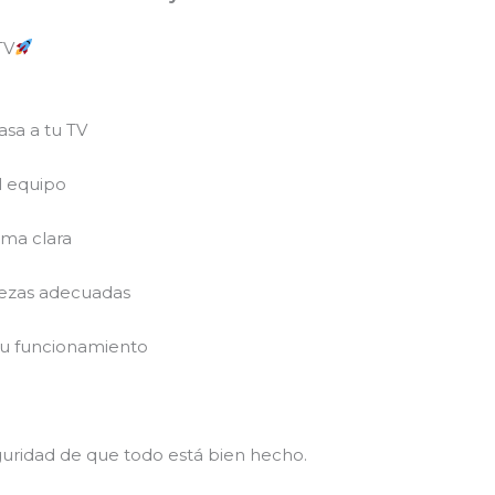
TV
asa a tu TV
l equipo
rma clara
iezas adecuadas
su funcionamiento
eguridad de que todo está bien hecho.