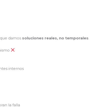
n que damos
soluciones reales, no temporales
.
 mismo
tes internos
n la falla