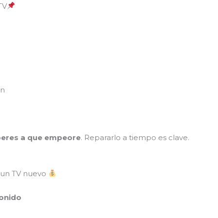
TV
en
peres a que empeore
. Repararlo a tiempo es clave.
 un TV nuevo
sonido