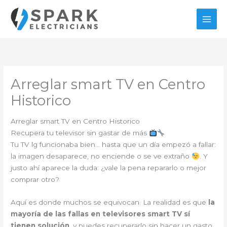
Ir
al
contenido
Arreglar smart TV en Centro
Historico
Arreglar smart TV en Centro Historico
Recupera tu televisor sin gastar de más
Tu TV lg funcionaba bien… hasta que un día empezó a fallar:
la imagen desaparece, no enciende o se ve extraño
. Y
justo ahí aparece la duda: ¿vale la pena repararlo o mejor
comprar otro?
Aquí es donde muchos se equivocan. La realidad es que
la
mayoría de las fallas en televisores smart TV sí
tienen solución
, y puedes recuperarlo sin hacer un gasto