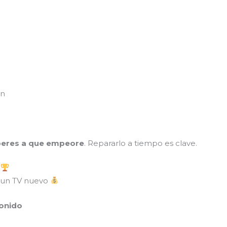
en
peres a que empeore
. Repararlo a tiempo es clave.
s
 un TV nuevo
sonido