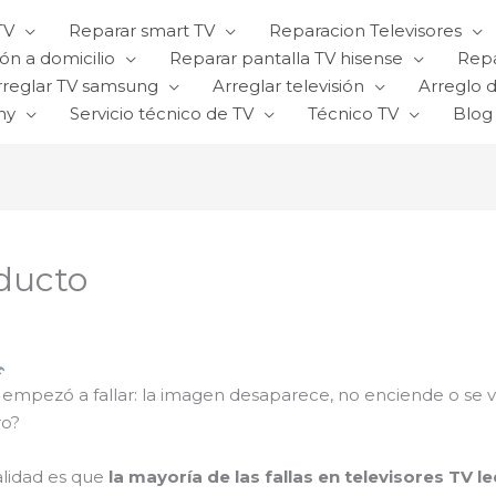
TV
Reparar smart TV
Reparacion Televisores
ón a domicilio
Reparar pantalla TV hisense
Repa
rreglar TV samsung
Arreglar televisión
Arreglo d
ny
Servicio técnico de TV
Técnico TV
Blog
aducto
 empezó a fallar: la imagen desaparece, no enciende o se 
ro?
alidad es que
la mayoría de las fallas en televisores TV le