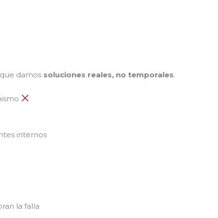
n que damos
soluciones reales, no temporales
.
 mismo
tes internos
n la falla