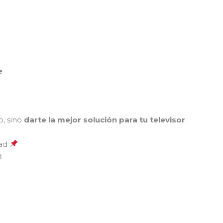
e
o, sino
darte la mejor solución para tu televisor
.
dad
: