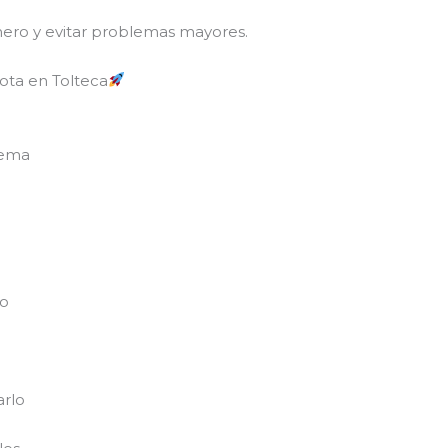
nero y evitar problemas mayores.
rota en Tolteca
lema
no
arlo