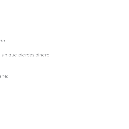
ado
sin que pierdas dinero.
ene: