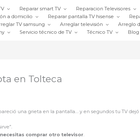
TV
Reparar smart TV
Reparacion Televisores
ón a domicilio
Reparar pantalla TV hisense
Repa
rreglar TV samsung
Arreglar televisión
Arreglo d
ny
Servicio técnico de TV
Técnico TV
Blog
ota en Tolteca
areció una grieta en la pantalla… y en segundos tu TV dejó
irve”.
necesitas comprar otro televisor
.