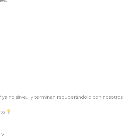
les.
 ya no sirve… y terminan recuperándolo con nosotros.
ota
TV