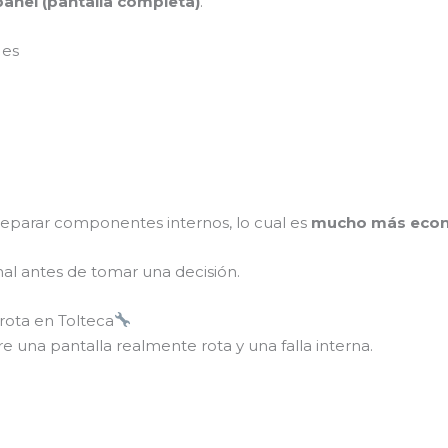
panel (pantalla completa)
.
 es
 reparar componentes internos, lo cual es
mucho más eco
nal antes de tomar una decisión.
 rota en Tolteca
re una pantalla realmente rota y una falla interna.