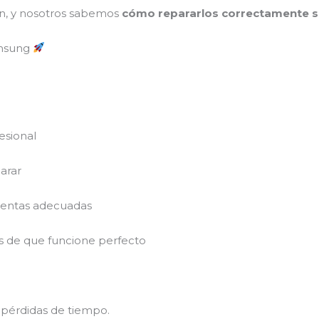
ón, y nosotros sabemos
cómo repararlos correctamente si
amsung
esional
arar
ientas adecuadas
s de que funcione perfecto
in pérdidas de tiempo.