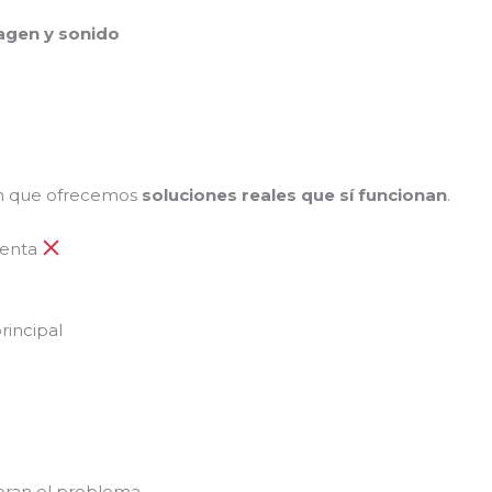
magen y sonido
en que ofrecemos
soluciones reales que sí funcionan
.
uenta
rincipal
ran el problema