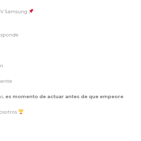
u TV Samsung
responde
en
mente
as,
es momento de actuar antes de que empeore
.
nosotros