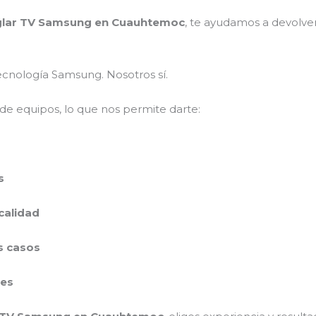
glar TV Samsung en Cuauhtemoc
, te ayudamos a devolverl
ecnología Samsung. Nosotros sí.
de equipos, lo que nos permite darte:
s
calidad
s casos
nes