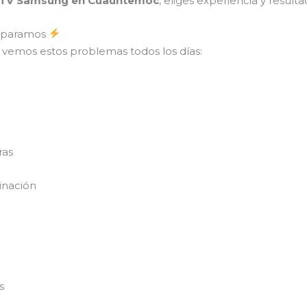
r TV Samsung en Cuauhtemoc
, eliges experiencia y resulta
reparamos
emos estos problemas todos los días:
ras
inación
s