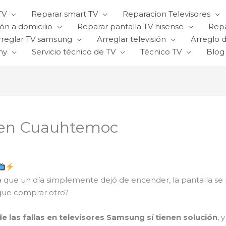
TV
Reparar smart TV
Reparacion Televisores
ón a domicilio
Reparar pantalla TV hisense
Repa
rreglar TV samsung
Arreglar televisión
Arreglo d
ny
Servicio técnico de TV
Técnico TV
Blog
 en Cuauhtemoc
que un día simplemente dejó de encender, la pantalla se 
que comprar otro?
e las fallas en televisores Samsung sí tienen solución
, 