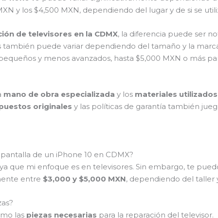
XN y los $4,500 MXN, dependiendo del lugar y de si se utiliz
ión de televisores en la CDMX
, la diferencia puede ser n
s también puede variar dependiendo del tamaño y la marca
 pequeños y menos avanzados, hasta $5,000 MXN o más pa
a
mano de obra especializada
y los
materiales utilizados
puestos originales
y las políticas de garantía también jue
a pantalla de un iPhone 10 en CDMX?
 ya que mi enfoque es en televisores. Sin embargo, te pu
mente entre
$3,000 y $5,000 MXN
, dependiendo del taller y
zas?
mo las
piezas necesarias
para la reparación del televisor.