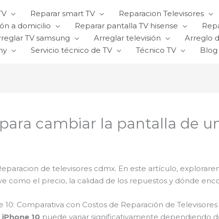
TV
Reparar smart TV
Reparacion Televisores
ón a domicilio
Reparar pantalla TV hisense
Repa
rreglar TV samsung
Arreglar televisión
Arreglo d
ny
Servicio técnico de TV
Técnico TV
Blog
 para cambiar la pantalla de u
 Reparacion de televisores cdmx. En este artículo, explorar
e como el precio, la calidad de los repuestos y dónde enco
e 10: Comparativa con Costos de Reparación de Televisor
 iPhone 10
puede variar significativamente dependiendo de