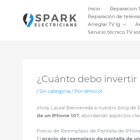
Ir
Inicio
Reparacion 
al
Reparación de televisi
contenido
Arreglar TV lg
A
Servicio técnico TV so
¿Cuánto debo invertir
/
Sin categoría
/ Por
dmccol
¡Hola, Laura! Bienvenida a nuestro blog de
de un iPhone 10?
, abordando aspectos clav
Precio de Reemplazo de Pantalla de iPhon
El
precio de reemplazo de pantalla de un