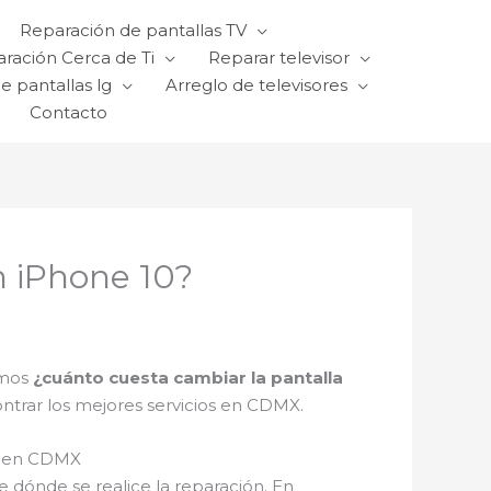
Reparación de pantallas TV
ración Cerca de Ti
Reparar televisor
e pantallas lg
Arreglo de televisores
Contacto
n iPhone 10?
emos
¿cuánto cuesta cambiar la pantalla
ntrar los mejores servicios en CDMX.
es en CDMX
 dónde se realice la reparación. En