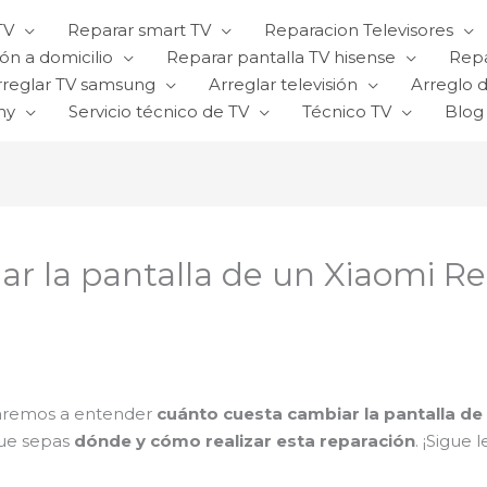
TV
Reparar smart TV
Reparacion Televisores
ón a domicilio
Reparar pantalla TV hisense
Repa
rreglar TV samsung
Arreglar televisión
Arreglo d
ny
Servicio técnico de TV
Técnico TV
Blog
r la pantalla de un Xiaomi R
udaremos a entender
cuánto cuesta cambiar la pantalla de
que sepas
dónde y cómo realizar esta reparación
. ¡Sigue