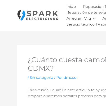
Ir
Inicio
Reparacion 
al
Reparación de televisi
contenido
Arreglar TV lg
A
Servicio técnico TV so
¿Cuánto cuesta cambia
CDMX?
/
Sin categoría
/ Por
dmccol
¡Bienvenida, Laura! En este artículo te ay
proporcionaremos detalles precisos para 