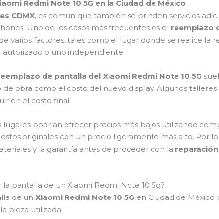
iaomi Redmi Note 10 5G en la Ciudad de México
ores CDMX
, es común que también se brinden servicios adici
phones. Uno de los casos más frecuentes es el
reemplazo d
 varios factores, tales como el lugar donde se realice la re
ico autorizado o uno independiente.
reemplazo de pantalla del Xiaomi Redmi Note 10 5G
suel
o de obra como el costo del nuevo display. Algunos tallere
ir en el costo final.
 lugares podrían ofrecer precios más bajos utilizando co
uestos originales con un precio ligeramente más alto. Por l
eriales y la garantía antes de proceder con la
reparación 
 la pantalla de un Xiaomi Redmi Note 10 5g?
alla de un
Xiaomi Redmi Note 10 5G
en Ciudad de México 
a pieza utilizada.