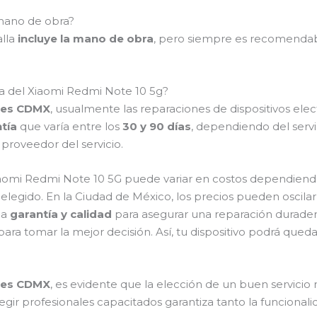
 mano de obra?
alla
incluye la mano de obra
, pero siempre es recomendabl
la del Xiaomi Redmi Note 10 5g?
ores CDMX
, usualmente las reparaciones de dispositivos ele
tía
que varía entre los
30 y 90 días
, dependiendo del servi
proveedor del servicio.
iaomi Redmi Note 10 5G puede variar en costos dependiendo
o elegido. En la Ciudad de México, los precios pueden oscilar
ca
garantía y calidad
para asegurar una reparación durader
as para tomar la mejor decisión. Así, tu dispositivo podrá qu
ores CDMX
, es evidente que la elección de un buen servicio n
legir profesionales capacitados garantiza tanto la funcional