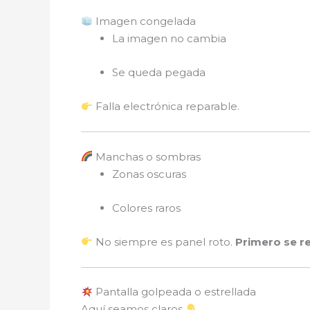
Imagen congelada
La imagen no cambia
Se queda pegada
Falla electrónica reparable.
Manchas o sombras
Zonas oscuras
Colores raros
No siempre es panel roto.
Primero se r
Pantalla golpeada o estrellada
Aquí seamos claros