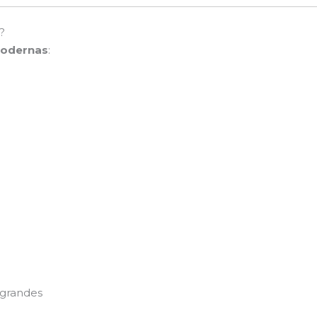
?
modernas
:
 grandes