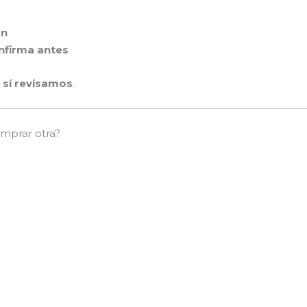
ón
nfirma antes
o
sí revisamos
.
mprar otra?