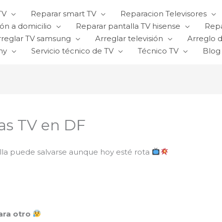
TV
Reparar smart TV
Reparacion Televisores
ón a domicilio
Reparar pantalla TV hisense
Repa
rreglar TV samsung
Arreglar televisión
Arreglo d
ny
Servicio técnico de TV
Técnico TV
Blog
as TV en DF
lla puede salvarse aunque hoy esté rota
ara otro