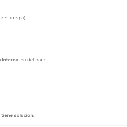
nen arreglo)
n interna
, no del panel.
í tiene solución
.