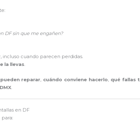
te:
 en DF sin que me engañen?
r
, incluso cuando parecen perdidas.
e la llevas
.
 pueden reparar
,
cuándo conviene hacerlo
,
qué fallas 
 CDMX
.
ntallas en DF
F
para: