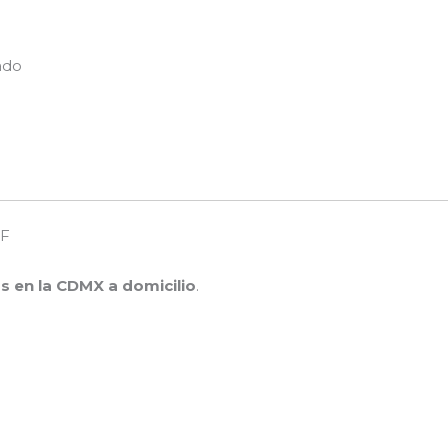
ado
DF
s en la CDMX a domicilio
.