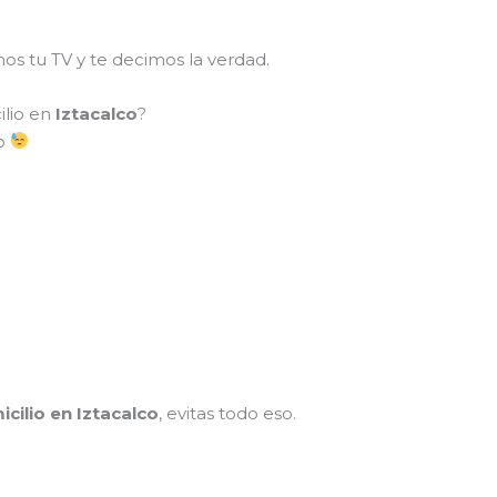
mos tu TV y te decimos la verdad.
ilio en
Iztacalco
?
so
cilio en Iztacalco
, evitas todo eso.