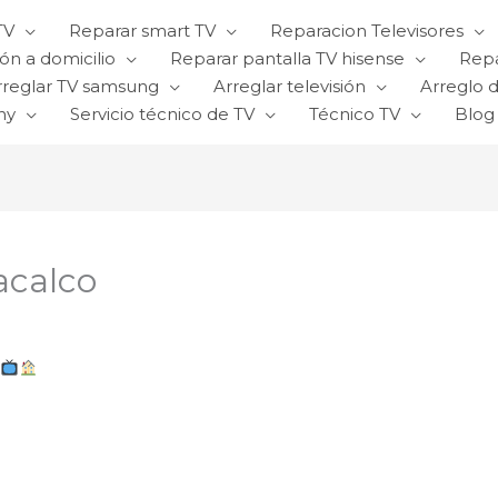
TV
Reparar smart TV
Reparacion Televisores
ón a domicilio
Reparar pantalla TV hisense
Repa
rreglar TV samsung
Arreglar televisión
Arreglo d
ny
Servicio técnico de TV
Técnico TV
Blog
acalco