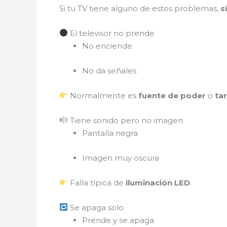
Si tu TV tiene alguno de estos problemas,
s
El televisor no prende
No enciende
No da señales
Normalmente es
fuente de poder
o
tar
Tiene sonido pero no imagen
Pantalla negra
Imagen muy oscura
Falla típica de
iluminación LED
.
Se apaga solo
Prende y se apaga