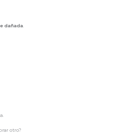
te dañada
.
a.
rar otro?