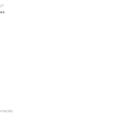
o?
les
:
micilio