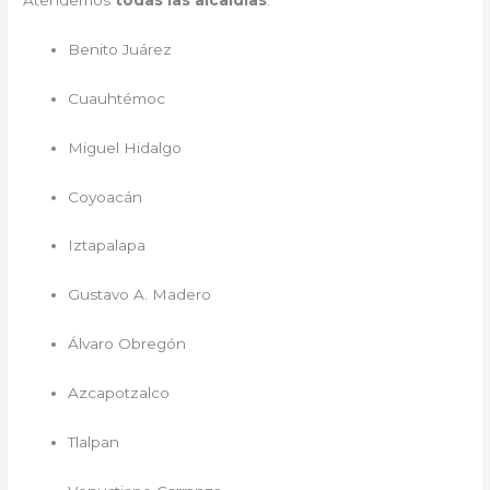
Atendemos
todas las alcaldías
:
Benito Juárez
Cuauhtémoc
Miguel Hidalgo
Coyoacán
Iztapalapa
Gustavo A. Madero
Álvaro Obregón
Azcapotzalco
Tlalpan