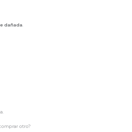
te dañada
.
a.
 comprar otro?