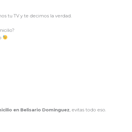
mos tu TV y te decimos la verdad.
icilio?
so
icilio en Belisario Dominguez
, evitas todo eso.