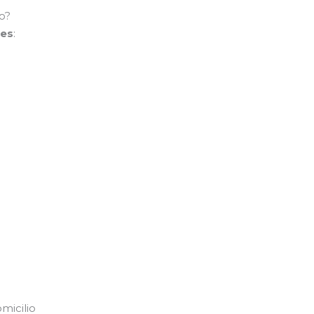
o?
les
:
micilio