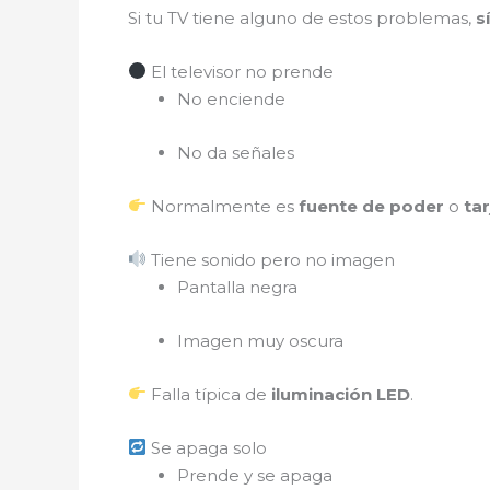
Si tu TV tiene alguno de estos problemas,
s
El televisor no prende
No enciende
No da señales
Normalmente es
fuente de poder
o
tar
Tiene sonido pero no imagen
Pantalla negra
Imagen muy oscura
Falla típica de
iluminación LED
.
Se apaga solo
Prende y se apaga