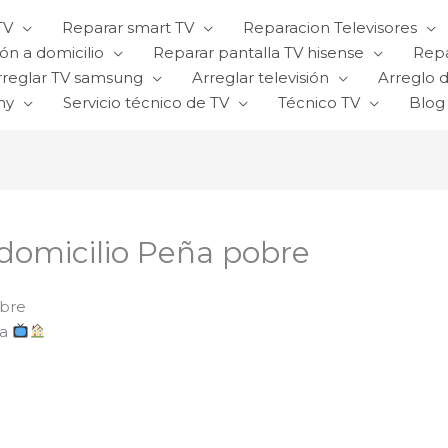
TV
Reparar smart TV
Reparacion Televisores
ón a domicilio
Reparar pantalla TV hisense
Repa
rreglar TV samsung
Arreglar televisión
Arreglo d
ny
Servicio técnico de TV
Técnico TV
Blog
 domicilio Peña pobre
obre
sa