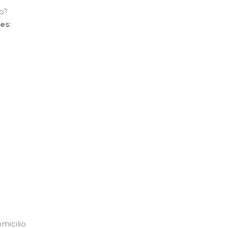
o?
les
:
micilio