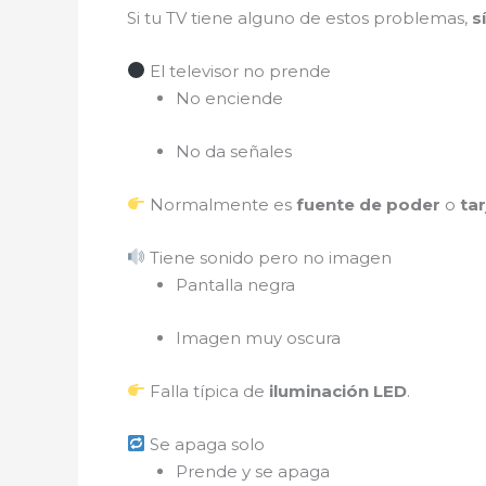
Si tu TV tiene alguno de estos problemas,
s
El televisor no prende
No enciende
No da señales
Normalmente es
fuente de poder
o
tar
Tiene sonido pero no imagen
Pantalla negra
Imagen muy oscura
Falla típica de
iluminación LED
.
Se apaga solo
Prende y se apaga