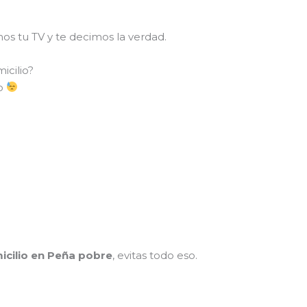
mos tu TV y te decimos la verdad.
icilio?
so
icilio en Peña pobre
, evitas todo eso.