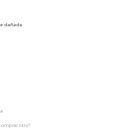
te dañada
.
a.
 comprar otro?