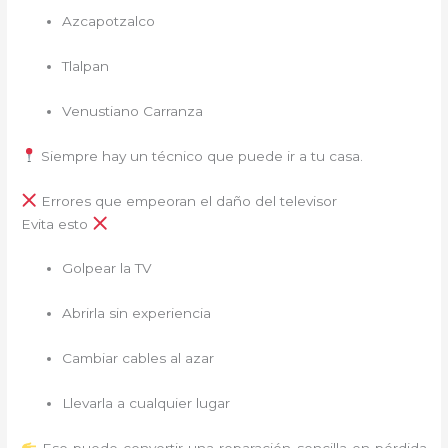
Azcapotzalco
Tlalpan
Venustiano Carranza
Siempre hay un técnico que puede ir a tu casa.
Errores que empeoran el daño del televisor
Evita esto
Golpear la TV
Abrirla sin experiencia
Cambiar cables al azar
Llevarla a cualquier lugar
Eso puede convertir una reparación sencilla en pérdida