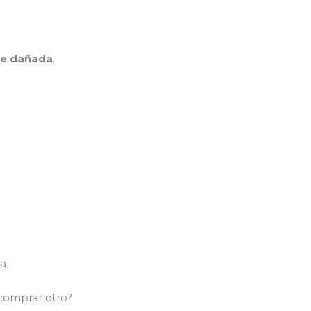
te dañada
.
a.
 comprar otro?