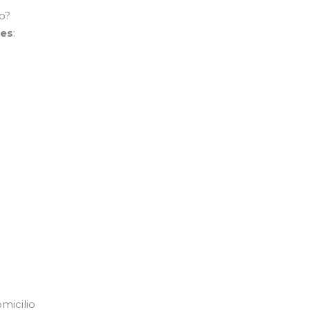
o?
les
:
micilio