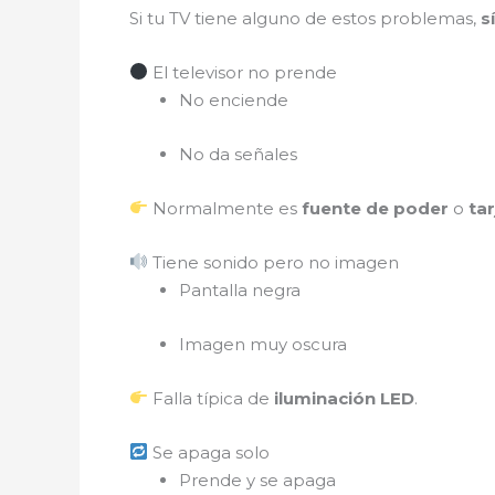
Si tu TV tiene alguno de estos problemas,
s
El televisor no prende
No enciende
No da señales
Normalmente es
fuente de poder
o
tar
Tiene sonido pero no imagen
Pantalla negra
Imagen muy oscura
Falla típica de
iluminación LED
.
Se apaga solo
Prende y se apaga