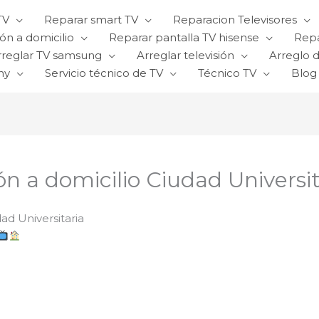
TV
Reparar smart TV
Reparacion Televisores
ón a domicilio
Reparar pantalla TV hisense
Repa
rreglar TV samsung
Arreglar televisión
Arreglo d
ny
Servicio técnico de TV
Técnico TV
Blog
ón a domicilio Ciudad Universit
ad Universitaria