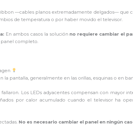
ribbon —cables planos extremadamente delgados— que cone
ambios de temperatura o por haber movido el televisor.
a:
En ambos casos la solución
no requiere cambiar el pa
l panel completo.
magen
 la pantalla, generalmente en las orillas, esquinas o en ba
e fallaron. Los LEDs adyacentes compensan con mayor inten
ñados por calor acumulado cuando el televisor ha ope
fectadas.
No es necesario cambiar el panel en ningún ca