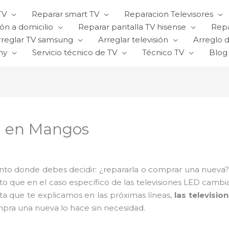
TV
Reparar smart TV
Reparacion Televisores
ón a domicilio
Reparar pantalla TV hisense
Repa
rreglar TV samsung
Arreglar televisión
Arreglo d
ny
Servicio técnico de TV
Técnico TV
Blog
D en Mangos
nto donde debes decidir: ¿repararla o comprar una nueva
ato que en el caso específico de las televisiones LED c
a que te explicamos en las próximas líneas,
las televisi
pra una nueva lo hace sin necesidad.