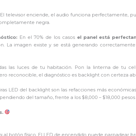
 El televisor enciende, el audio funciona perfectamente,
 completamente negra.
óstico:
En el 70% de los casos
el panel está perfecta
ón. La imagen existe y se está generando correctament
s las luces de tu habitación. Pon la linterna de tu celu
o reconocible, el diagnóstico es backlight con certeza abs
iras LED del backlight son las refacciones más económicas
endiendo del tamaño, frente a los $8,000 – $18,000 pesos 
s.
 ni al botón físico. El LED de encendido puede parpadear b