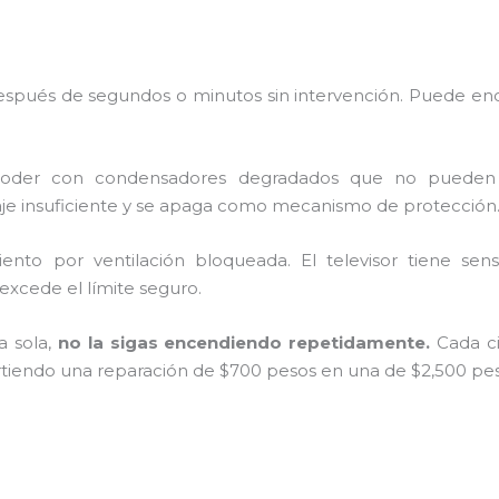
 después de segundos o minutos sin intervención. Puede e
der con condensadores degradados que no pueden ma
ltaje insuficiente y se apaga como mecanismo de protección
nto por ventilación bloqueada. El televisor tiene se
xcede el límite seguro.
a sola,
no la sigas encendiendo repetidamente.
Cada ci
virtiendo una reparación de $700 pesos en una de $2,500 pe