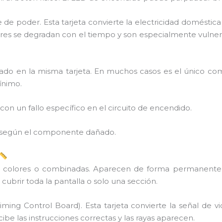
 de poder. Esta tarjeta convierte la electricidad doméstic
s se degradan con el tiempo y son especialmente vulnerab
do en la misma tarjeta. En muchos casos es el único c
ínimo.
 con un fallo específico en el circuito de encendido.
 según el componente dañado.
de colores o combinadas. Aparecen de forma permanente
brir toda la pantalla o solo una sección.
iming Control Board). Esta tarjeta convierte la señal de v
cibe las instrucciones correctas y las rayas aparecen.