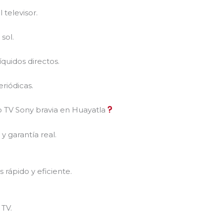
 televisor.
sol.
íquidos directos.
riódicas.
o TV Sony bravia en Huayatla
 y garantía real.
 rápido y eficiente.
?
TV.