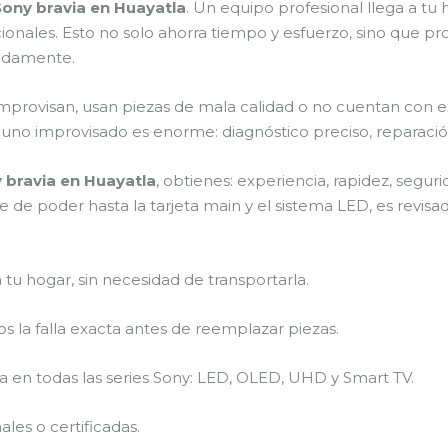
Sony bravia en Huayatla
. Un equipo profesional llega a tu ho
icionales. Esto no solo ahorra tiempo y esfuerzo, sino que pr
pidamente.
 improvisan, usan piezas de mala calidad o no cuentan con 
 y uno improvisado es enorme: diagnóstico preciso, reparació
y bravia en Huayatla
, obtienes: experiencia, rapidez, segur
e de poder hasta la tarjeta main y el sistema LED, es revis
 tu hogar, sin necesidad de transportarla.
 la falla exacta antes de reemplazar piezas.
a en todas las series Sony: LED, OLED, UHD y Smart TV.
les o certificadas.