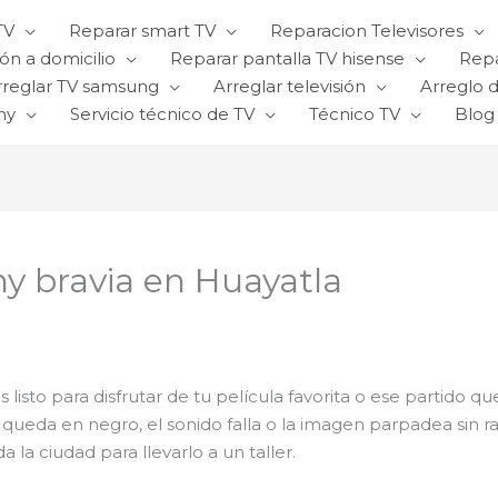
TV
Reparar smart TV
Reparacion Televisores
ón a domicilio
Reparar pantalla TV hisense
Repa
rreglar TV samsung
Arreglar televisión
Arreglo d
ny
Servicio técnico de TV
Técnico TV
Blog
ny bravia en Huayatla
s listo para disfrutar de tu película favorita o ese partido 
 queda en negro, el sonido falla o la imagen parpadea sin
 la ciudad para llevarlo a un taller.