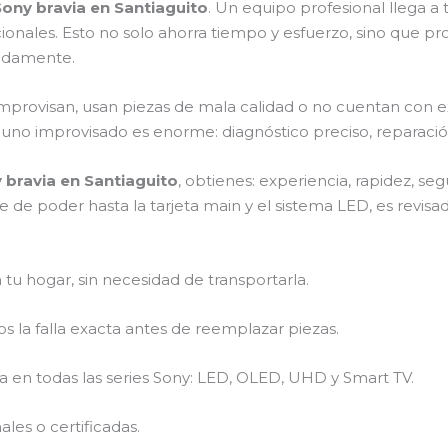
Sony bravia en Santiaguito
. Un equipo profesional llega a tu
icionales. Esto no solo ahorra tiempo y esfuerzo, sino que pr
pidamente.
 improvisan, usan piezas de mala calidad o no cuentan con 
 y uno improvisado es enorme: diagnóstico preciso, reparació
 bravia en Santiaguito
, obtienes: experiencia, rapidez, se
e de poder hasta la tarjeta main y el sistema LED, es revis
 tu hogar, sin necesidad de transportarla.
 la falla exacta antes de reemplazar piezas.
a en todas las series Sony: LED, OLED, UHD y Smart TV.
les o certificadas.