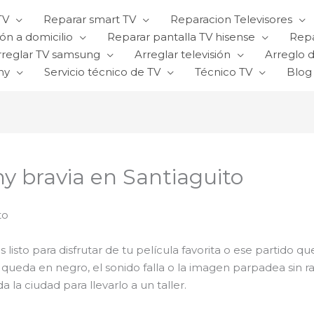
TV
Reparar smart TV
Reparacion Televisores
ón a domicilio
Reparar pantalla TV hisense
Repa
rreglar TV samsung
Arreglar televisión
Arreglo d
ny
Servicio técnico de TV
Técnico TV
Blog
ny bravia en Santiaguito
to
s listo para disfrutar de tu película favorita o ese partido 
 queda en negro, el sonido falla o la imagen parpadea sin
 la ciudad para llevarlo a un taller.