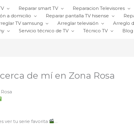
TV
Reparar smart TV
Reparacion Televisores
ón a domicilio
Reparar pantalla TV hisense
Repa
rreglar TV samsung
Arreglar televisión
Arreglo d
ny
Servicio técnico de TV
Técnico TV
Blog
s cerca de mí en Zona Rosa
a Rosa
es ver tu serie favorita
…