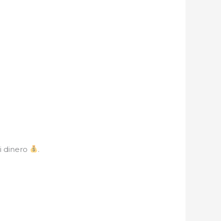
i dinero
.