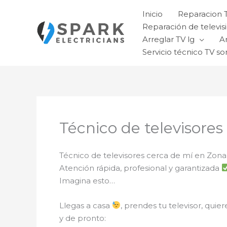
Ir
Inicio
Reparacion 
al
Reparación de televisi
contenido
Arreglar TV lg
A
Servicio técnico TV so
Técnico de televisore
Técnico de televisores cerca de mí en Zon
Atención rápida, profesional y garantizada
Imagina esto…
Llegas a casa
, prendes tu televisor, quier
y de pronto: