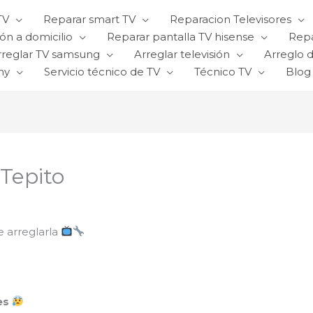
TV
Reparar smart TV
Reparacion Televisores
ón a domicilio
Reparar pantalla TV hisense
Repa
rreglar TV samsung
Arreglar televisión
Arreglo d
ny
Servicio técnico de TV
Técnico TV
Blog
 Tepito
e arreglarla
es