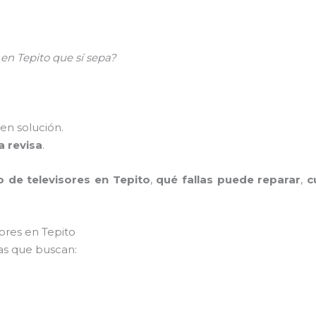
en Tepito que sí sepa?
nen solución.
a revisa
.
 de televisores en Tepito
,
qué fallas puede reparar
,
c
sores en Tepito
as que buscan: