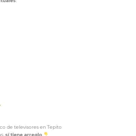
tuales
:
o de televisores en Tepito
as,
sí tiene arreglo