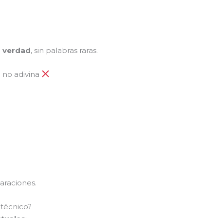
a verdad
, sin palabras raras.
o
no adivina
araciones.
 técnico?