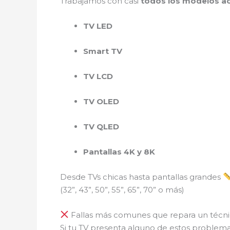
Trabajamos con casi
todos los modelos ac
TV LED
Smart TV
TV LCD
TV OLED
TV QLED
Pantallas 4K y 8K
Desde TVs chicas hasta pantallas grandes
(32”, 43”, 50”, 55”, 65”, 70” o más)
Fallas más comunes que repara un técnic
Si tu TV presenta alguno de estos problem