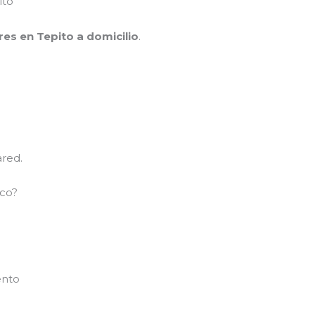
ito
res en Tepito a domicilio
.
red.
ico?
ento