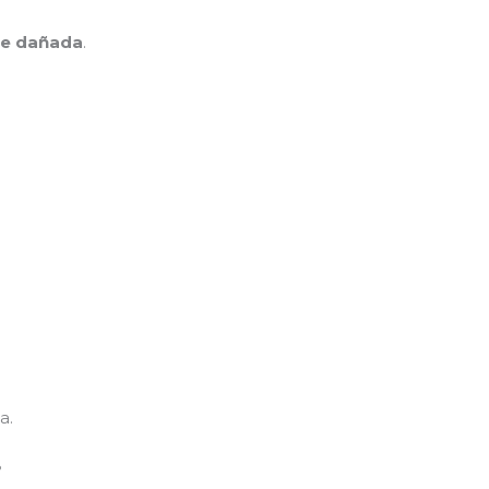
te dañada
.
a.
?