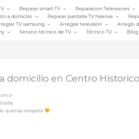
TV
Reparar smart TV
Reparacion Televisores
ón a domicilio
Reparar pantalla TV hisense
Repa
rreglar TV samsung
Arreglar televisión
Arreglo d
ny
Servicio técnico de TV
Técnico TV
Blog
 a domicilio en Centro Historic
torico
ntalla
do querías relajarte