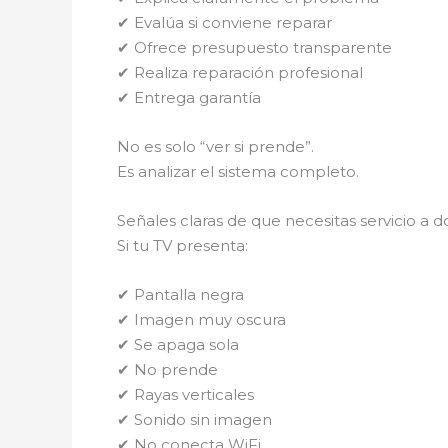
✔ Evalúa si conviene reparar
✔ Ofrece presupuesto transparente
✔ Realiza reparación profesional
✔ Entrega garantía
No es solo “ver si prende”.
Es analizar el sistema completo.
Señales claras de que necesitas servicio a d
Si tu TV presenta:
✔ Pantalla negra
✔ Imagen muy oscura
✔ Se apaga sola
✔ No prende
✔ Rayas verticales
✔ Sonido sin imagen
✔ No conecta WiFi