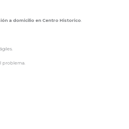
sión a domicilio en Centro Historico
.
giles.
l problema.