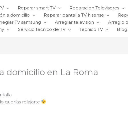
TV
Reparar smart TV
Reparacion Televisores
ón a domicilio
Reparar pantalla TV hisense
Repa
rreglar TV samsung
Arreglar televisión
Arreglo d
ny
Servicio técnico de TV
Técnico TV
Blog
 a domicilio en La Roma
ntalla
do querías relajarte