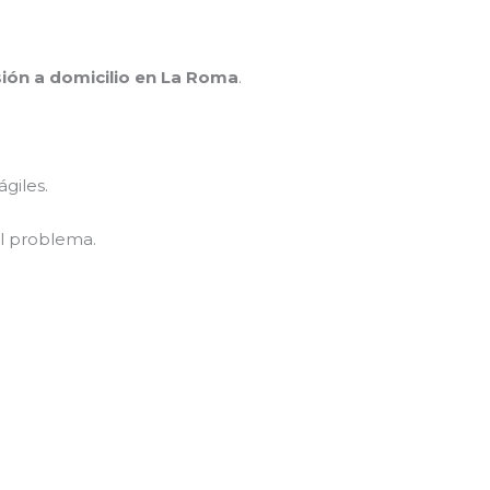
sión a domicilio en La Roma
.
giles.
l problema.