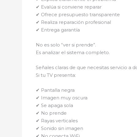
✔ Evalúa si conviene reparar
✔ Ofrece presupuesto transparente
✔ Realiza reparación profesional
✔ Entrega garantía
No es solo “ver si prende”.
Es analizar el sistema completo.
Señales claras de que necesitas servicio a d
Si tu TV presenta:
✔ Pantalla negra
✔ Imagen muy oscura
✔ Se apaga sola
✔ No prende
✔ Rayas verticales
✔ Sonido sin imagen
✔ No conecta WiFi