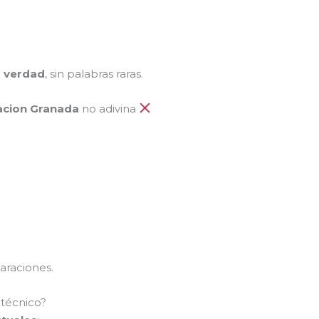
a verdad
, sin palabras raras.
iacion Granada
no adivina
araciones.
 técnico?