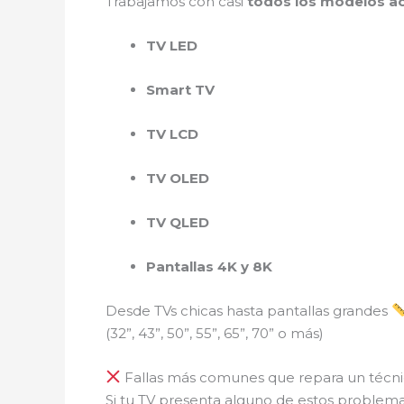
Trabajamos con casi
todos los modelos ac
TV LED
Smart TV
TV LCD
TV OLED
TV QLED
Pantallas 4K y 8K
Desde TVs chicas hasta pantallas grandes
(32”, 43”, 50”, 55”, 65”, 70” o más)
Fallas más comunes que repara un técni
Si tu TV presenta alguno de estos problem