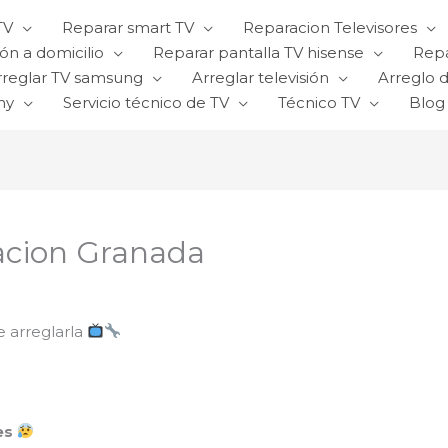
TV
Reparar smart TV
Reparacion Televisores
ón a domicilio
Reparar pantalla TV hisense
Repa
rreglar TV samsung
Arreglar televisión
Arreglo d
ny
Servicio técnico de TV
Técnico TV
Blog
acion Granada
e arreglarla
es