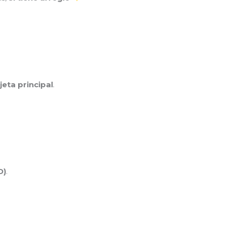
jeta principal
.
D)
.