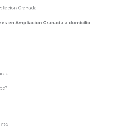
pliacion Granada
ores en Ampliacion Granada a domicilio
.
red.
ico?
ento