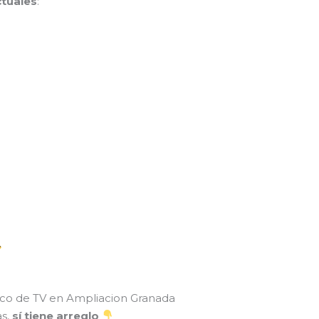
tuales
:
co de TV en Ampliacion Granada
as,
sí tiene arreglo