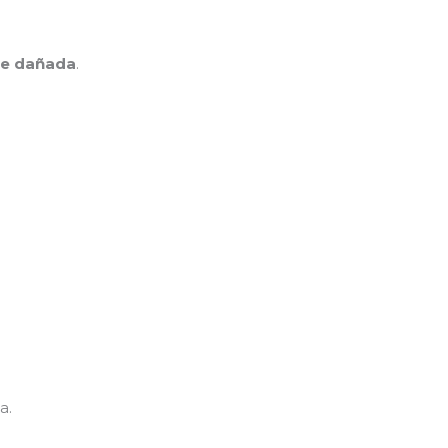
te dañada
.
a.