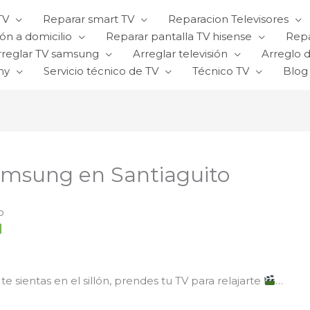
TV
Reparar smart TV
Reparacion Televisores
ón a domicilio
Reparar pantalla TV hisense
Repa
rreglar TV samsung
Arreglar televisión
Arreglo d
ny
Servicio técnico de TV
Técnico TV
Blog
samsung en Santiaguito
o
, te sientas en el sillón, prendes tu TV para relajarte
…