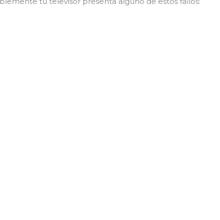
blemente tu televisor presenta alguno de estos fallos: