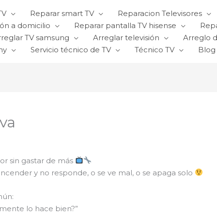
TV
Reparar smart TV
Reparacion Televisores
ón a domicilio
Reparar pantalla TV hisense
Repa
rreglar TV samsung
Arreglar televisión
Arreglo d
ny
Servicio técnico de TV
Técnico TV
Blog
eva
sor sin gastar de más
 encender y no responde, o se ve mal, o se apaga solo
mún:
lmente lo hace bien?”