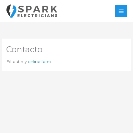
Ir
al
contenido
Contacto
Fill out my
online form
.