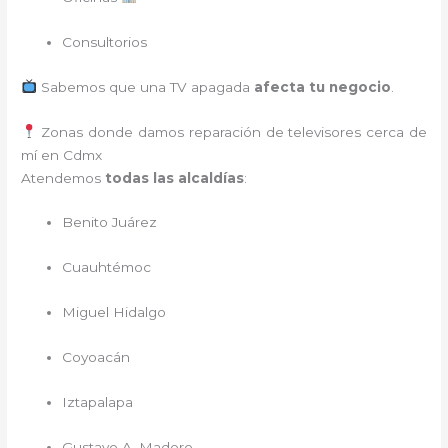
Consultorios
Sabemos que una TV apagada
afecta tu negocio
.
Zonas donde damos reparación de televisores cerca de
mí en Cdmx
Atendemos
todas las alcaldías
:
Benito Juárez
Cuauhtémoc
Miguel Hidalgo
Coyoacán
Iztapalapa
Gustavo A. Madero