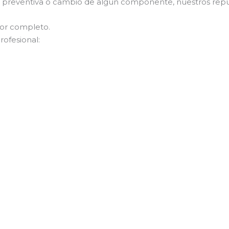
ón preventiva o cambio de algún componente, nuestros repu
por completo.
rofesional: