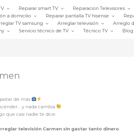
TV
Reparar smart TV
Reparacion Televisores
ón a domicilio
Reparar pantalla TV hisense
Repa
rreglar TV samsung
Arreglar televisión
Arreglo d
ny
Servicio técnico de TV
Técnico TV
Blog
armen
 gastar de más
a encender… y nada cambia
o que casi nadie te dice:
arreglar televisión Carmen sin gastar tanto dinero
.