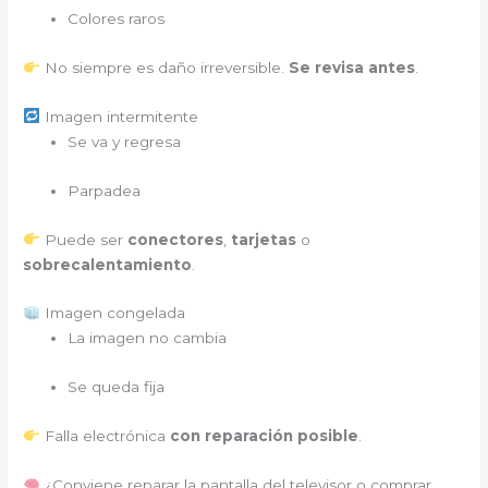
Colores raros
No siempre es daño irreversible.
Se revisa antes
.
Imagen intermitente
Se va y regresa
Parpadea
Puede ser
conectores
,
tarjetas
o
sobrecalentamiento
.
Imagen congelada
La imagen no cambia
Se queda fija
Falla electrónica
con reparación posible
.
¿Conviene reparar la pantalla del televisor o comprar