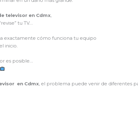
rminar en un daño más grande.
 de televisor en Cdmx
,
“revise” tu TV…
enda exactamente cómo funciona tu equipo
 inicio.
sor es posible…
elevisor en Cdmx
, el problema puede venir de diferentes pa