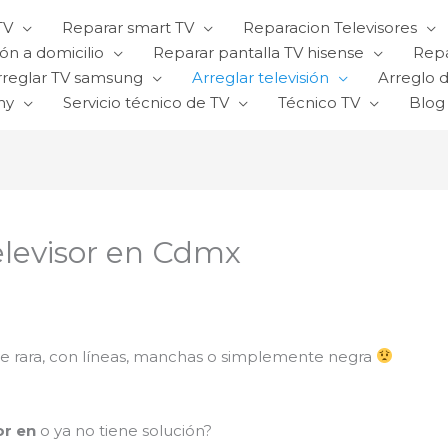
TV
Reparar smart TV
Reparacion Televisores
ón a domicilio
Reparar pantalla TV hisense
Repa
rreglar TV samsung
Arreglar televisión
Arreglo d
ny
Servicio técnico de TV
Técnico TV
Blog
televisor en Cdmx
 ve rara, con líneas, manchas o simplemente negra
or en
o ya no tiene solución?