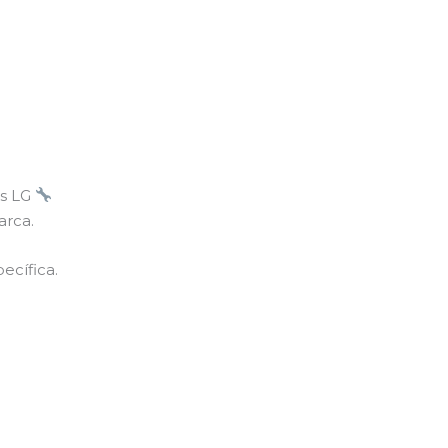
es LG
arca.
ecífica.