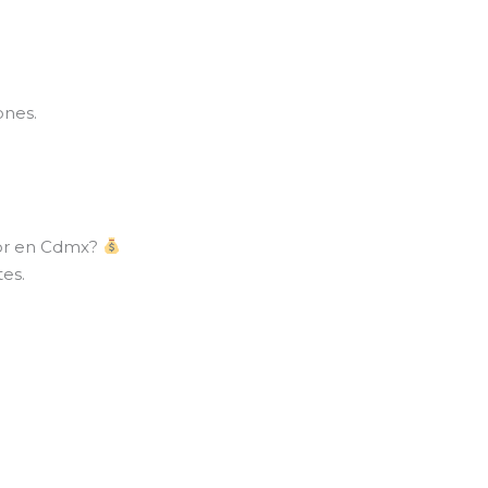
ones.
sor en Cdmx?
es.