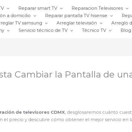
TV
Reparar smart TV
Reparacion Televisores
ón a domicilio
Reparar pantalla TV hisense
Repa
rreglar TV samsung
Arreglar televisión
Arreglo d
ny
Servicio técnico de TV
Técnico TV
Blog
ta Cambiar la Pantalla de un
ración de televisores CDMX
, desglosaremos cuánto cuest
en el precio y descubre cómo obtener el mejor servicio en l