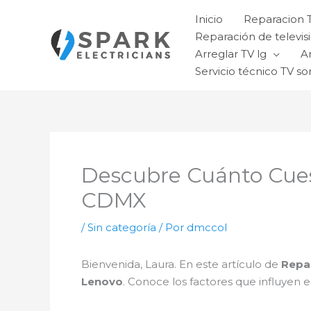
Ir
Inicio
Reparacion 
al
Reparación de televisi
contenido
Arreglar TV lg
A
Servicio técnico TV so
Descubre Cuánto Cues
CDMX
/
Sin categoría
/ Por
dmccol
Bienvenida, Laura. En este artículo de
Repa
Lenovo
. Conoce los factores que influyen 