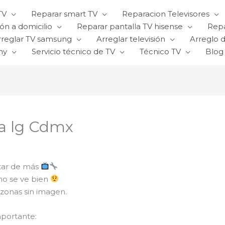
TV
Reparar smart TV
Reparacion Televisores
ón a domicilio
Reparar pantalla TV hisense
Repa
rreglar TV samsung
Arreglar televisión
Arreglo d
ny
Servicio técnico de TV
Técnico TV
Blog
la lg Cdmx
star de más
no se ve bien
 zonas sin imagen.
portante: