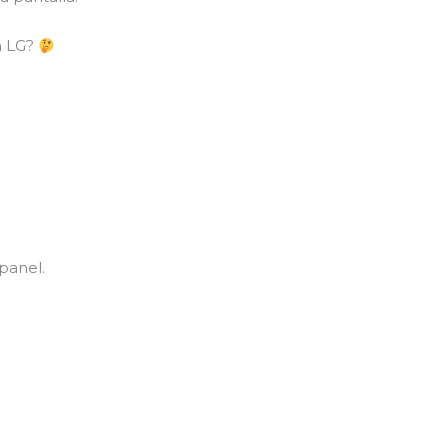
a LG?
panel.