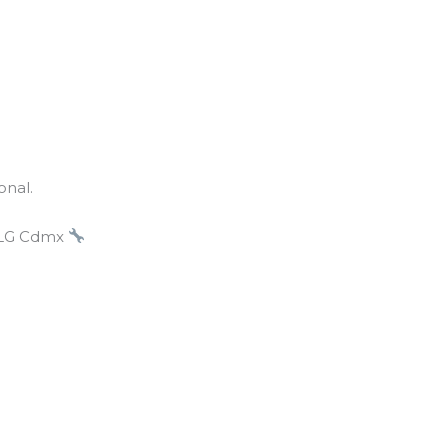
onal.
a LG Cdmx