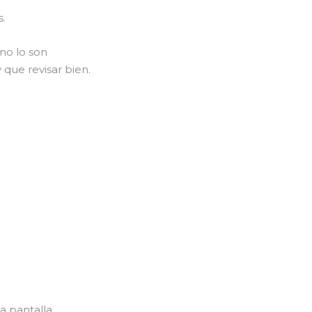
s.
no lo son
 que revisar bien.
.
a pantalla.