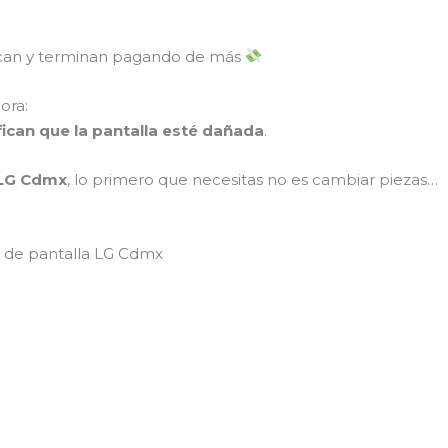
can y terminan pagando de más
ora:
ican que la pantalla esté dañada
.
 LG Cdmx
, lo primero que necesitas no es cambiar piezas…
n de pantalla LG Cdmx