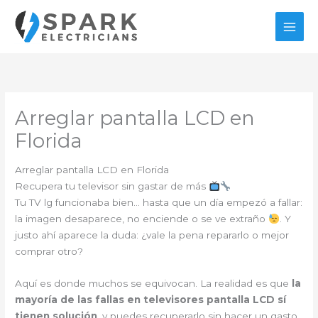
Ir
al
contenido
Arreglar pantalla LCD en
Florida
Arreglar pantalla LCD en Florida
Recupera tu televisor sin gastar de más
Tu TV lg funcionaba bien… hasta que un día empezó a fallar:
la imagen desaparece, no enciende o se ve extraño
. Y
justo ahí aparece la duda: ¿vale la pena repararlo o mejor
comprar otro?
Aquí es donde muchos se equivocan. La realidad es que
la
mayoría de las fallas en televisores pantalla LCD sí
tienen solución
, y puedes recuperarlo sin hacer un gasto