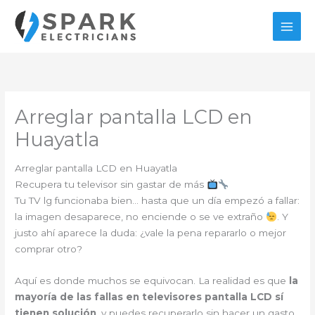
Ir
al
contenido
Arreglar pantalla LCD en
Huayatla
Arreglar pantalla LCD en Huayatla
Recupera tu televisor sin gastar de más
Tu TV lg funcionaba bien… hasta que un día empezó a fallar:
la imagen desaparece, no enciende o se ve extraño
. Y
justo ahí aparece la duda: ¿vale la pena repararlo o mejor
comprar otro?
Aquí es donde muchos se equivocan. La realidad es que
la
mayoría de las fallas en televisores pantalla LCD sí
tienen solución
, y puedes recuperarlo sin hacer un gasto