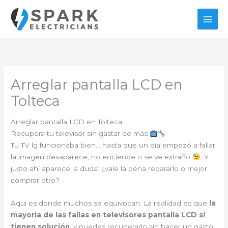
Ir
al
contenido
Arreglar pantalla LCD en
Tolteca
Arreglar pantalla LCD en Tolteca
Recupera tu televisor sin gastar de más
Tu TV lg funcionaba bien… hasta que un día empezó a fallar:
la imagen desaparece, no enciende o se ve extraño
. Y
justo ahí aparece la duda: ¿vale la pena repararlo o mejor
comprar otro?
Aquí es donde muchos se equivocan. La realidad es que
la
mayoría de las fallas en televisores pantalla LCD sí
tienen solución
, y puedes recuperarlo sin hacer un gasto