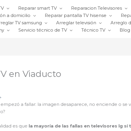
TV
Reparar smart TV
Reparacion Televisores
ón a domicilio
Reparar pantalla TV hisense
Repa
rreglar TV samsung
Arreglar televisión
Arreglo d
ny
Servicio técnico de TV
Técnico TV
Blog
TV en Viaducto
 empezó a fallar: la imagen desaparece, no enciende o se 
ro?
alidad es que
la mayoría de las fallas en televisores lg sí