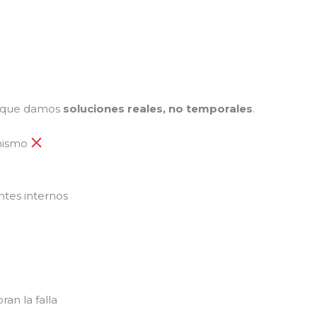
n que damos
soluciones reales, no temporales
.
 mismo
tes internos
n la falla