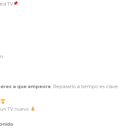
led TV
en
peres a que empeore
. Repararlo a tiempo es clave.
s
 un TV nuevo
sonido