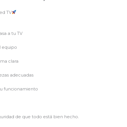
led TV
asa a tu TV
l equipo
rma clara
iezas adecuadas
su funcionamiento
eguridad de que todo está bien hecho.