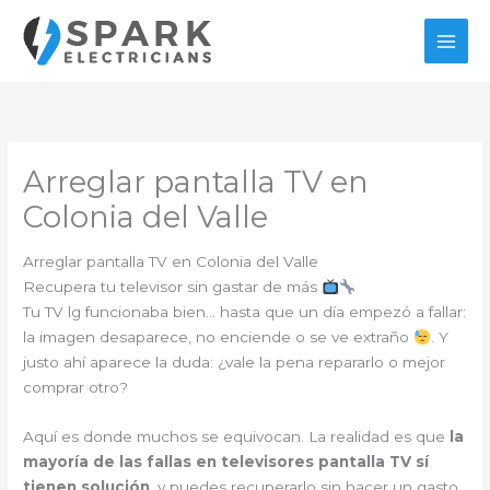
Ir
al
contenido
Arreglar pantalla TV en
Colonia del Valle
Arreglar pantalla TV en Colonia del Valle
Recupera tu televisor sin gastar de más
Tu TV lg funcionaba bien… hasta que un día empezó a fallar:
la imagen desaparece, no enciende o se ve extraño
. Y
justo ahí aparece la duda: ¿vale la pena repararlo o mejor
comprar otro?
Aquí es donde muchos se equivocan. La realidad es que
la
mayoría de las fallas en televisores pantalla TV sí
tienen solución
, y puedes recuperarlo sin hacer un gasto