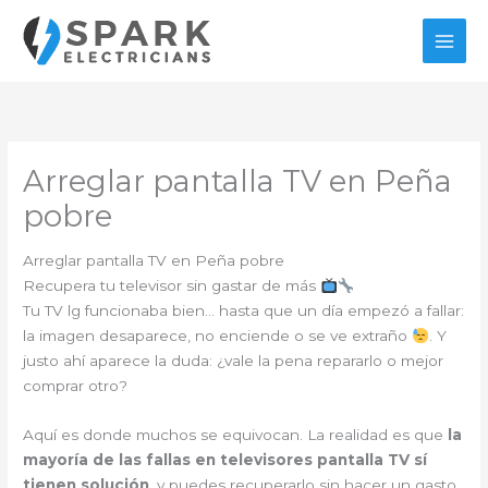
Ir
al
contenido
Arreglar pantalla TV en Peña
pobre
Arreglar pantalla TV en Peña pobre
Recupera tu televisor sin gastar de más
Tu TV lg funcionaba bien… hasta que un día empezó a fallar:
la imagen desaparece, no enciende o se ve extraño
. Y
justo ahí aparece la duda: ¿vale la pena repararlo o mejor
comprar otro?
Aquí es donde muchos se equivocan. La realidad es que
la
mayoría de las fallas en televisores pantalla TV sí
tienen solución
, y puedes recuperarlo sin hacer un gasto