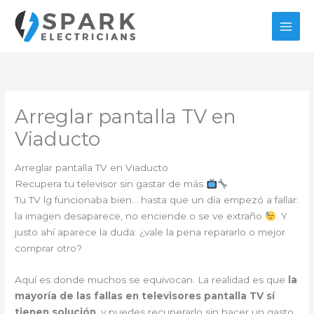
Ir
al
contenido
Arreglar pantalla TV en
Viaducto
Arreglar pantalla TV en Viaducto
Recupera tu televisor sin gastar de más
Tu TV lg funcionaba bien… hasta que un día empezó a fallar:
la imagen desaparece, no enciende o se ve extraño
. Y
justo ahí aparece la duda: ¿vale la pena repararlo o mejor
comprar otro?
Aquí es donde muchos se equivocan. La realidad es que
la
mayoría de las fallas en televisores pantalla TV sí
tienen solución
, y puedes recuperarlo sin hacer un gasto