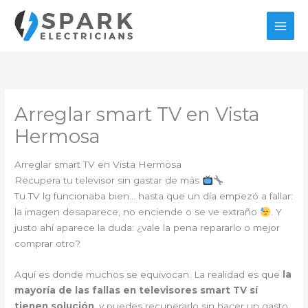
Ir
al
contenido
Arreglar smart TV en Vista
Hermosa
Arreglar smart TV en Vista Hermosa
Recupera tu televisor sin gastar de más
Tu TV lg funcionaba bien… hasta que un día empezó a fallar:
la imagen desaparece, no enciende o se ve extraño
. Y
justo ahí aparece la duda: ¿vale la pena repararlo o mejor
comprar otro?
Aquí es donde muchos se equivocan. La realidad es que
la
mayoría de las fallas en televisores smart TV sí
tienen solución
, y puedes recuperarlo sin hacer un gasto