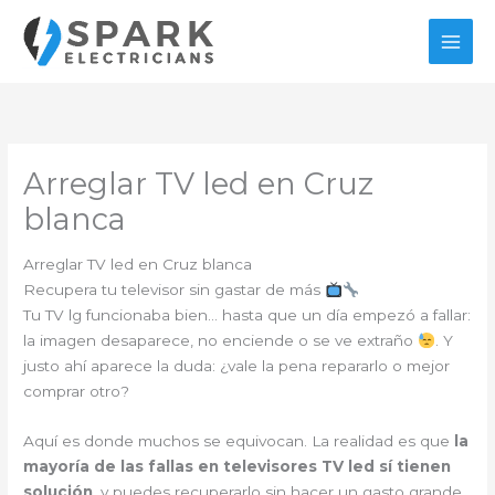
Ir
al
contenido
Arreglar TV led en Cruz
blanca
Arreglar TV led en Cruz blanca
Recupera tu televisor sin gastar de más
Tu TV lg funcionaba bien… hasta que un día empezó a fallar:
la imagen desaparece, no enciende o se ve extraño
. Y
justo ahí aparece la duda: ¿vale la pena repararlo o mejor
comprar otro?
Aquí es donde muchos se equivocan. La realidad es que
la
mayoría de las fallas en televisores TV led sí tienen
solución
, y puedes recuperarlo sin hacer un gasto grande.