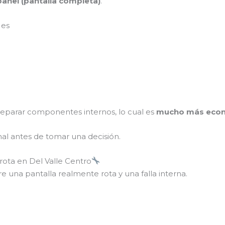
panel (pantalla completa)
.
 es
 reparar componentes internos, lo cual es
mucho más eco
nal antes de tomar una decisión.
 rota en Del Valle Centro
re una pantalla realmente rota y una falla interna.