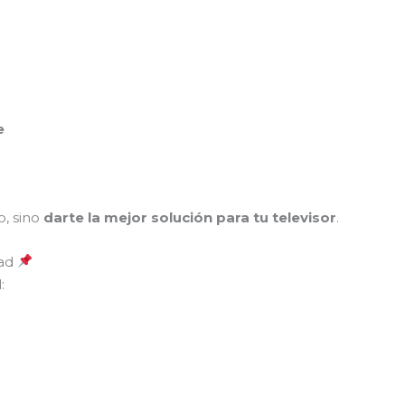
e
o, sino
darte la mejor solución para tu televisor
.
dad
: