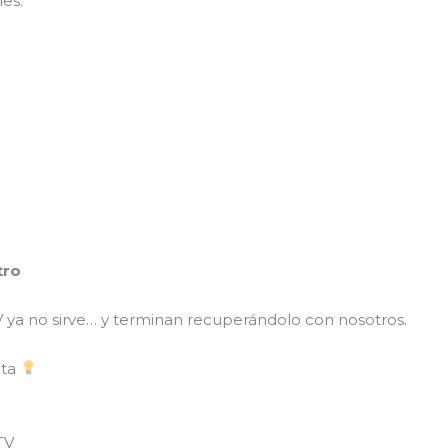
les.
tro
 ya no sirve… y terminan recuperándolo con nosotros.
ota
TV