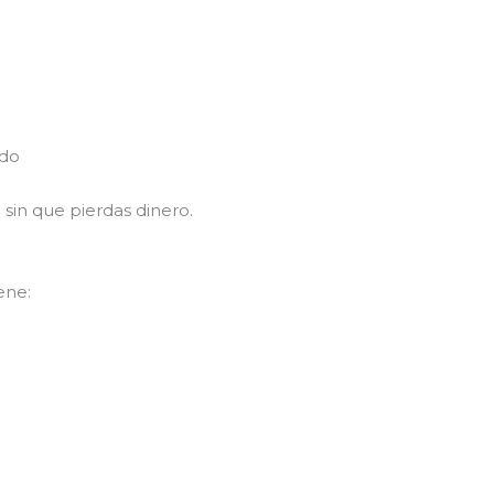
ado
sin que pierdas dinero.
ene: