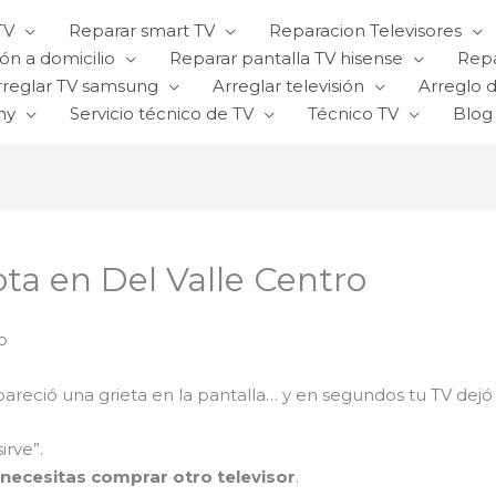
TV
Reparar smart TV
Reparacion Televisores
ón a domicilio
Reparar pantalla TV hisense
Repa
rreglar TV samsung
Arreglar televisión
Arreglo d
ny
Servicio técnico de TV
Técnico TV
Blog
ota en Del Valle Centro
o
areció una grieta en la pantalla… y en segundos tu TV dejó
irve”.
necesitas comprar otro televisor
.