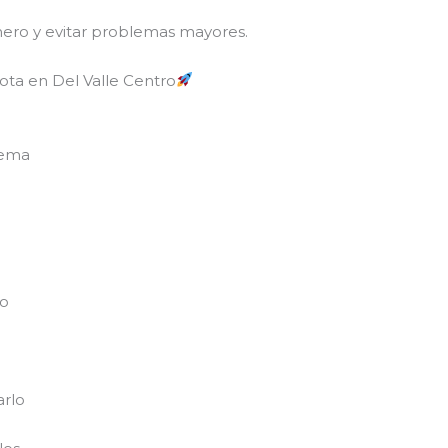
nero y evitar problemas mayores.
ota en Del Valle Centro
lema
no
arlo