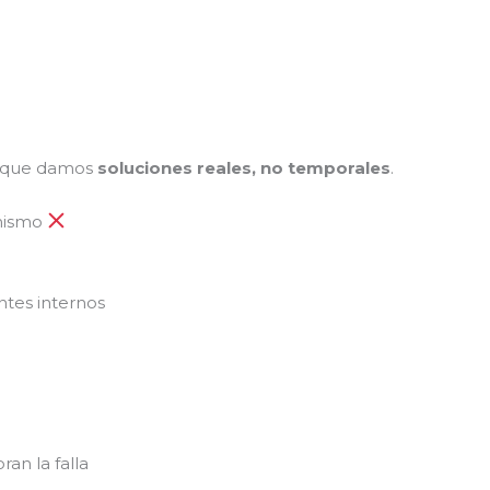
n que damos
soluciones reales, no temporales
.
 mismo
tes internos
n la falla