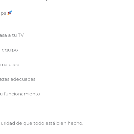
lips
asa a tu TV
l equipo
rma clara
iezas adecuadas
su funcionamiento
eguridad de que todo está bien hecho.