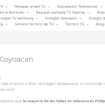
TV
Reparar smart TV
Reparacion Televisores
ón a domicilio
Reparar pantalla TV hisense
Repa
rreglar TV samsung
Arreglar televisión
Arreglo d
ny
Servicio técnico de TV
Técnico TV
Blog
n Coyoacan
n día empezó a fallar: la imagen desaparece, no enciende 
rar otro?
alidad es que
la mayoría de las fallas en televisores Phili