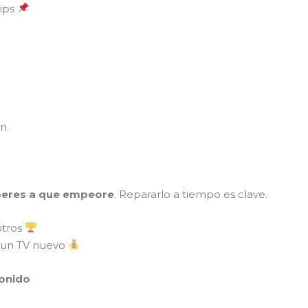
lips
en
peres a que empeore
. Repararlo a tiempo es clave.
otros
 un TV nuevo
sonido