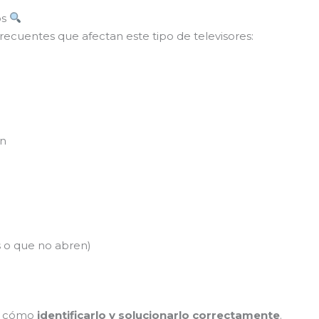
os
recuentes que afectan este tipo de televisores:
ón
 o que no abren)
os cómo
identificarlo y solucionarlo correctamente
.