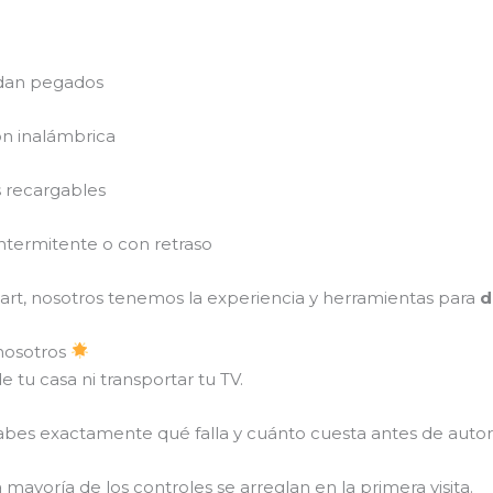
dan pegados
ión inalámbrica
 recargables
ntermitente o con retraso
mart, nosotros tenemos la experiencia y herramientas para
d
 nosotros
de tu casa ni transportar tu TV.
sabes exactamente qué falla y cuánto cuesta antes de autori
la mayoría de los controles se arreglan en la primera visita.