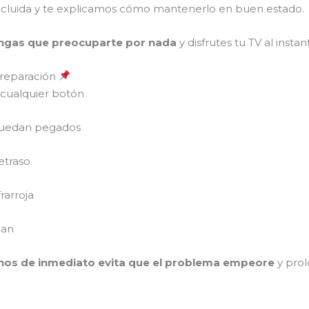
incluida y te explicamos cómo mantenerlo en buen estado.
ngas que preocuparte por nada
y disfrutes tu TV al instan
 reparación
cualquier botón
quedan pegados
etraso
rarroja
gan
nos de inmediato evita que el problema empeore
y prol