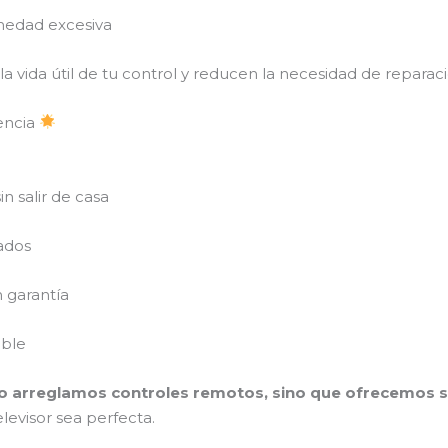
umedad excesiva
a vida útil de tu control y reducen la necesidad de reparac
encia
in salir de casa
cados
n garantía
able
o arreglamos controles remotos, sino que ofrecemos 
levisor sea perfecta.