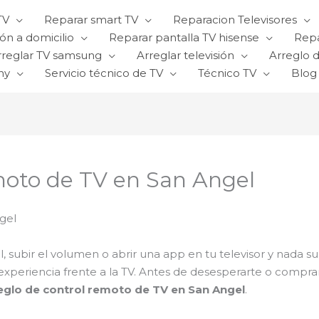
TV
Reparar smart TV
Reparacion Televisores
ón a domicilio
Reparar pantalla TV hisense
Repa
rreglar TV samsung
Arreglar televisión
Arreglo d
ny
Servicio técnico de TV
Técnico TV
Blog
moto de TV en San Angel
gel
, subir el volumen o abrir una app en tu televisor y nada 
periencia frente a la TV. Antes de desesperarte o comprar
reglo de control remoto de TV en San Angel
.