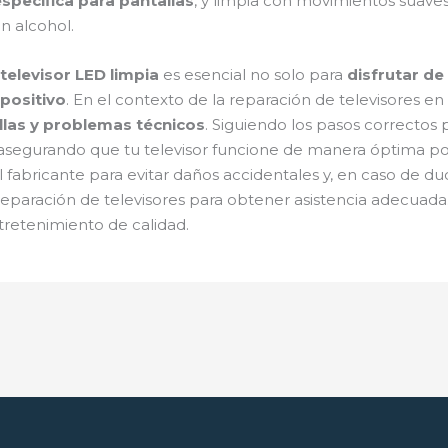
specífica para pantallas
, y limpia con movimientos suaves 
n alcohol.
televisor LED limpia
es esencial no solo para
disfrutar de
spositivo
. En el contexto de la reparación de televisores 
allas y problemas técnicos
. Siguiendo los pasos correctos 
rás asegurando que tu televisor funcione de manera óptim
 fabricante para evitar daños accidentales y, en caso de 
 reparación de televisores para obtener asistencia adecuada.
tretenimiento de calidad.