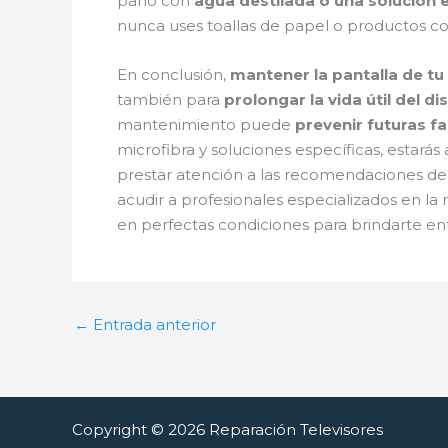
paño con
agua destilada o una solución e
nunca uses toallas de papel o productos co
En conclusión,
mantener la pantalla de tu 
también para
prolongar la vida útil del di
mantenimiento puede
prevenir futuras f
microfibra y soluciones específicas, esta
prestar atención a las recomendaciones del
acudir a profesionales especializados en la
en perfectas condiciones para brindarte en
←
Entrada anterior
Copyright © 2026 Reparación Televisores