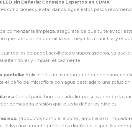
la LED sin Dañarla: Consejos Expertos en CDMX
res condiciones y evitar daños, sigue estos pasos recomen
de comenzar la limpieza, asegúrate de que tu televisor est
no que también te permitirá ver mejor las manchas y el polv
 usar toallas de papel, servilletas o trapos ásperos, ya que p
ueltan fibras y limpian eficazmente.
a pantalla
:
Aplicar líquido directamente puede causar daños 
e el paño de microfibra con agua destilada o una solución 
ulares
:
Con el paño humedecido, limpia suavemente la panta
ercer demasiada presión que pueda dañar los píxeles.
resivos
:
Productos como el alcohol, amoníaco o limpiador
la. Utiliza únicamente productos diseñados específicamente