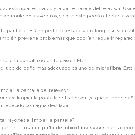
lvides limpiar el marco y la parte trasera del televisor. Us
acumule en las ventilas, ya que esto podría afectar la venti
tu pantalla LED en perfecto estado y prolongar su vida úti
también previene problemas que podrían requerir reparacio
piar la pantalla de un televisor LED?
ED, el tipo de paño más adecuado es uno de
microfibra
. Este
piar la pantalla del televisor?
os
para limpiar la pantalla del televisor, ya que pueden daña
medecido con agua destilada.
ar rayones al limpiar la pantalla?
segúrate de usar un
paño de microfibra suave
, nunca prod