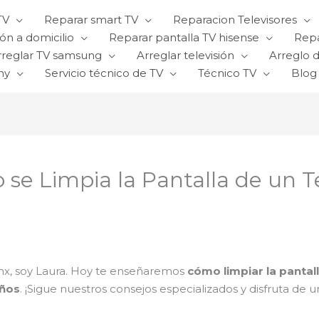
TV
Reparar smart TV
Reparacion Televisores
ón a domicilio
Reparar pantalla TV hisense
Repa
rreglar TV samsung
Arreglar televisión
Arreglo d
ny
Servicio técnico de TV
Técnico TV
Blog
o se Limpia la Pantalla de un 
mx, soy Laura. Hoy te enseñaremos
cómo limpiar la pantall
años
. ¡Sigue nuestros consejos especializados y disfruta de u