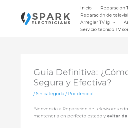
Ir
Inicio
Reparacion 
al
Reparación de televisi
contenido
Arreglar TV lg
A
Servicio técnico TV so
Guía Definitiva: ¿Cóm
Segura y Efectiva?
/
Sin categoría
/ Por
dmccol
Bienvenida a Reparacion de televisores cd
mantenerla en perfecto estado y
evitar d