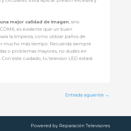
y circulares. Evita aplicar presión excesiva y
 una mejor calidad de imagen
, sino
en CDMX, es evidente que un buen
para la limpieza, como utilizar paños de
a por mucho más tiempo. Recuerda siempre
dudas o problemas mayores, no dudes en
 Con este cuidado, tu televisor LED estará
Entrada siguiente
→
Powered by Reparación Televisores