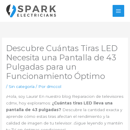
Ir
al
contenido
Descubre Cuántas Tiras LED
Necesita una Pantalla de 43
Pulgadas para un
Funcionamiento Óptimo
/
Sin categoría
/ Por
dmccol
¡Hola, soy Laura! En nuestro blog Reparacion de televisores
cdmx, hoy exploramos:
¿Cuántas tiras LED lleva una
pantalla de 43 pulgadas?
Descubre la cantidad exacta y
aprende cómo estas tiras afectan el rendimiento y la
calidad de imagen de tu televisor. ¡Sigue leyendo y mantén
tu TV en óptimas condiciones!