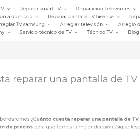
TV
Reparar smart TV
Reparacion Televisores
ón a domicilio
Reparar pantalla TV hisense
Repa
rreglar TV samsung
Arreglar televisión
Arreglo d
ny
Servicio técnico de TV
Técnico TV
Blog
a reparar una pantalla de TV
o abordaremos
¿Cuánto cuesta reparar una pantalla de TV
ón de precios
para que tomes la mejor decisión. ¡Sigue ley