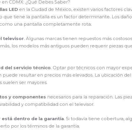
ED en CDMX: ¿Qué Debes Saber?
llas LED
en la Ciudad de México, existen varios factores cl
ño que tiene la pantalla es un factor determinante. Los da
s como una pantalla completamente rota.
 televisor
. Algunas marcas tienen repuestos más costosos 
emás, los modelos más antiguos pueden requerir piezas que
d del servicio técnico
. Optar por técnicos con mayor exp
 puede resultar en precios más elevados. La ubicación del 
os suelen ser mayores.
tos y componentes
necesarios para la reparación. Las pie
abilidad y compatibilidad con el televisor.
r está dentro de la garantía
. Si todavía tiene cobertura, 
rto por los términos de la garantía.