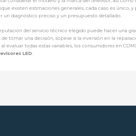
l considerar el modelo y la marca del televisor, así como la
unque existen estimaciones generales, cada caso es único, 
 un diagnóstico preciso y un presupuesto detallado.
putación del servicio técnico elegido puede hacer una gran 
s de tomar una decisión, sopese si la inversión en la reparac
al evaluar todas estas variables, los consumidores en CD
levisores LED
.