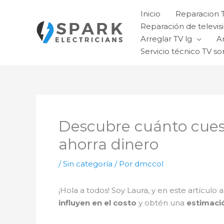
Ir
Inicio
Reparacion 
al
Reparación de televisi
contenido
Arreglar TV lg
A
Servicio técnico TV so
Descubre cuánto cuest
ahorra dinero
/
Sin categoría
/ Por
dmccol
¡Hola a todos! Soy Laura, y en este artícul
influyen en el costo
y obtén una
estimaci