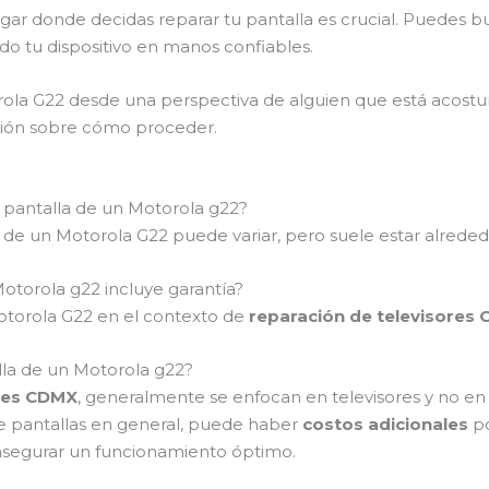
lugar donde decidas reparar tu pantalla es crucial. Puedes 
do tu dispositivo en manos confiables.
rola G22 desde una perspectiva de alguien que está acost
ción sobre cómo proceder.
 pantalla de un Motorola g22?
 de un Motorola G22 puede variar, pero suele estar alreded
otorola g22 incluye garantía?
otorola G22 en el contexto de
reparación de televisores
lla de un Motorola g22?
ores CDMX
, generalmente se enfocan en televisores y no en
 de pantallas en general, puede haber
costos adicionales
po
asegurar un funcionamiento óptimo.