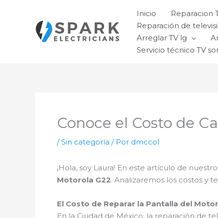
Ir
Inicio
Reparacion 
al
Reparación de televisi
contenido
Arreglar TV lg
A
Servicio técnico TV so
Conoce el Costo de C
/
Sin categoría
/ Por
dmccol
¡Hola, soy Laura! En este artículo de nuestr
Motorola G22
. Analizaremos los costos y t
El Costo de Reparar la Pantalla del Mot
En la Ciudad de México, la reparación de tel