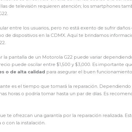
llas de televisión requieren atención; los smartphones tam
G22.
lar entre los usuarios, pero no está exento de sufrir daños 
po de dispositivos en la CDMX. Aquí te brindamos informació
22.
rar la pantalla de un Motorola G22 puede variar dependiendo
recio puede oscilar entre $1,500 y $3,000. Es importante qu
s o de alta calidad
para asegurar el buen funcionamiento 
tante es el tiempo que tomará la reparación. Dependiendo del
 unas horas o podría tomar hasta un par de días. Es recome
ue te ofrezcan una garantía por la reparación realizada. Est
o con la instalación.