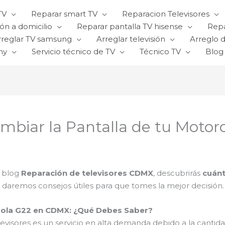
TV
Reparar smart TV
Reparacion Televisores
ón a domicilio
Reparar pantalla TV hisense
Repa
rreglar TV samsung
Arreglar televisión
Arreglo d
ny
Servicio técnico de TV
Técnico TV
Blog
ambiar la Pantalla de tu Moto
o blog
Reparación de televisores CDMX
, descubrirás
cuánt
e daremos consejos útiles para que tomes la mejor decisión.
orola G22 en CDMX: ¿Qué Debes Saber?
evisores es un servicio en alta demanda debido a la cantidad