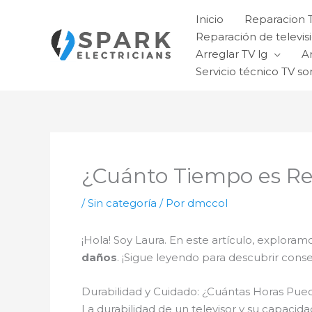
Ir
Inicio
Reparacion 
al
Reparación de televisi
contenido
Arreglar TV lg
A
Servicio técnico TV so
¿Cuánto Tiempo es Re
/
Sin categoría
/ Por
dmccol
¡Hola! Soy Laura. En este artículo, exploram
daños
. ¡Sigue leyendo para descubrir cons
Durabilidad y Cuidado: ¿Cuántas Horas Pue
La durabilidad de un televisor y su capacid