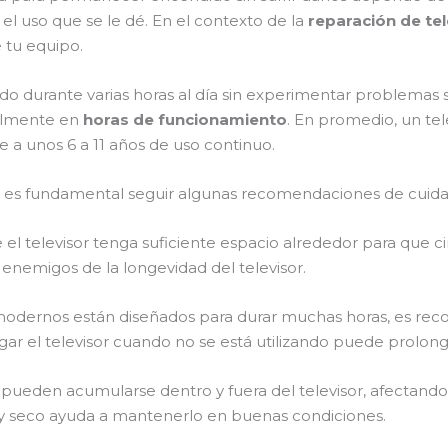
 el uso que se le dé. En el contexto de la
reparación de te
e tu equipo.
 durante varias horas al día sin experimentar problemas si
ralmente en
horas de funcionamiento
. En promedio, un tel
le a unos 6 a 11 años de uso continuo.
, es fundamental seguir algunas recomendaciones de cuida
l televisor tenga suficiente espacio alrededor para que circ
enemigos de la longevidad del televisor.
modernos están diseñados para durar muchas horas, es re
r el televisor cuando no se está utilizando puede prolongar
 pueden acumularse dentro y fuera del televisor, afectando 
y seco ayuda a mantenerlo en buenas condiciones.