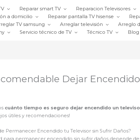
TV
Reparar smart TV
Reparacion Televisores
ón a domicilio
Reparar pantalla TV hisense
Repa
rreglar TV samsung
Arreglar televisión
Arreglo d
ny
Servicio técnico de TV
Técnico TV
Blog
comendable Dejar Encendido u
os
cuánto tiempo es seguro dejar encendido un televisor
ejos útiles y recomendaciones!
de Permanecer Encendido tu Televisor sin Sufrir Daños?
ad para permanecer encendido sin sufrir daños depende de va