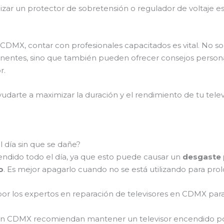
lizar un protector de sobretensión o regulador de voltaje e
 CDMX, contar con profesionales capacitados es vital. No so
nentes, sino que también pueden ofrecer consejos person
r.
rte a maximizar la duración y el rendimiento de tu televi
 día sin que se dañe?
endido todo el día, ya que esto puede causar un
desgaste
o
. Es mejor apagarlo cuando no se está utilizando para prolo
r los expertos en reparación de televisores en CDMX par
s en CDMX recomiendan mantener un televisor encendido 