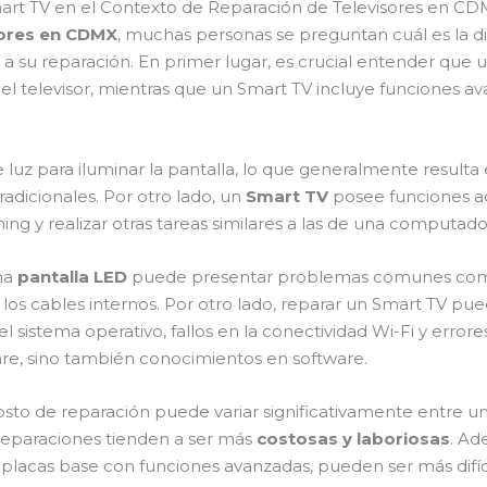
mart TV en el Contexto de Reparación de Televisores en C
sores en CDMX
, muchas personas se preguntan cuál es la d
n a su reparación. En primer lugar, es crucial entender que
 el televisor, mientras que un Smart TV incluye funciones 
e luz para iluminar la pantalla, lo que generalmente result
adicionales. Por otro lado, un
Smart TV
posee funciones ad
ing y realizar otras tareas similares a las de una computado
una
pantalla LED
puede presentar problemas comunes c
e los cables internos. Por otro lado, reparar un Smart TV p
l sistema operativo, fallos en la conectividad Wi-Fi y error
are, sino también conocimientos en software.
sto de reparación puede variar significativamente entre u
 reparaciones tienden a ser más
costosas y laboriosas
. Ad
 placas base con funciones avanzadas, pueden ser más difíc