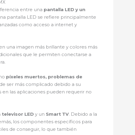
DMX
iferencia entre una
pantalla LED y un
 una pantalla LED se refiere principalmente
avanzadas como acceso a internet y
a en una imagen más brillante y colores más
icionales que le permiten conectarse a
ra.
omo
píxeles muertos, problemas de
uede ser más complicado debido a su
es en las aplicaciones pueden requerir no
n
televisor LED
y un
Smart TV
. Debido a la
emás, los componentes específicos para
iles de conseguir, lo que también