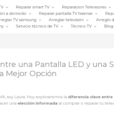
TV
Reparar smart TV
Reparacion Televisores
ón a domicilio
Reparar pantalla TV hisense
Repa
rreglar TV samsung
Arreglar televisión
Arreglo d
ny
Servicio técnico de TV
Técnico TV
Blog
entre una Pantalla LED y una
 la Mejor Opción
MX, soy Laura. Hoy exploraremos la
diferencia clave entre
hacer una
elección informada
al comprar o reparar tu telev